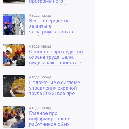
программного
обеспечения help-sot.ru
4 года назад
Все про средства
защиты в
электроустановках:
требования,
применение и испытания
4 года назад
Основное про аудит по
охране труда: цели,
виды и как провести в
организации
4 года назад
Положение о системе
управления охраной
труда 2022: все про
составление СУОТ по
новому законодательству
4 года назад
Главное про
информирование
работников об их