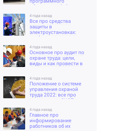
программного
обеспечения help-sot.ru
4 года назад
Все про средства
защиты в
электроустановках:
требования,
применение и испытания
4 года назад
Основное про аудит по
охране труда: цели,
виды и как провести в
организации
4 года назад
Положение о системе
управления охраной
труда 2022: все про
составление СУОТ по
новому законодательству
4 года назад
Главное про
информирование
работников об их