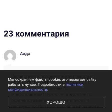
23
комментария
Аида
Здравствуйте, подскажите как правильно
Мы cохраняем файлы cookie: это помогает сайту
оформить ознакомление работников с
работать лучше. Подробности в
политике
Приказом и положением по
конфиденциальности
.
микротравмам? Нужно ли в журнале по
охране труда внести как внеплановый
ХОРОШО
инструктаж? Или просто собрать подписи к