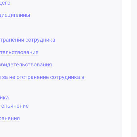
щего
 дисциплины
странении сотрудника
етельствования
свидетельствования
 за не отстранение сотрудника в
ника
 опьянение
транения