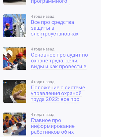
программного
обеспечения help-sot.ru
4 года назад
Все про средства
защиты в
электроустановках:
требования,
применение и испытания
4 года назад
Основное про аудит по
охране труда: цели,
виды и как провести в
организации
4 года назад
Положение о системе
управления охраной
труда 2022: все про
составление СУОТ по
новому законодательству
4 года назад
Главное про
информирование
работников об их