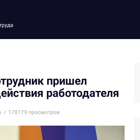
труда
сотрудник пришел
действия работодателя
я
178179 просмотров