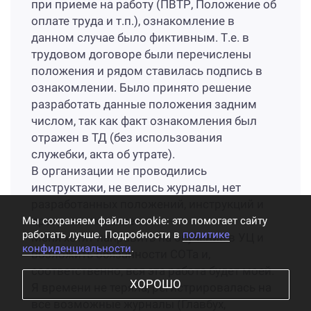
при приеме на работу (ПВТР, Положение об
оплате труда и т.п.), ознакомление в
данном случае было фиктивным. Т.е. в
трудовом договоре были перечислены
положения и рядом ставилась подпись в
ознакомлении. Было принято решение
разработать данные положения задним
числом, так как факт ознакомления был
отражен в ТД (без использования
служебки, акта об утрате).
В организации не проводились
инструктажи, не велись журналы, нет
разработанных положений, инструкций и
Мы cохраняем файлы cookie: это помогает сайту
программ тоже нет.
работать лучше. Подробности в
политике
Меня хотят направить на обучение в УЦ и
конфиденциальности
.
возложить обязанности СОТа и,
соответственно, вся эта работа будет моей.
ХОРОШО
Я времени не теряла, регистрировалась на
все возможные журналы (Главбух,